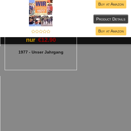
Buy at Amazon
Product Details
Buy at Amazon
nur
€12.90
1977 - Unser Jahrgang