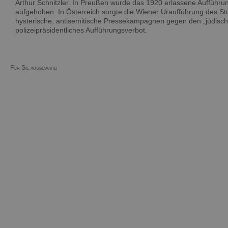
Arthur Schnitzler. In Preußen wurde das 1920 erlassene Aufführun
aufgehoben. In Österreich sorgte die Wiener Uraufführung des St
hysterische, antisemitische Pressekampagnen gegen den „jüdische
polizeipräsidentliches Aufführungsverbot.
Für Sie ausgewählt