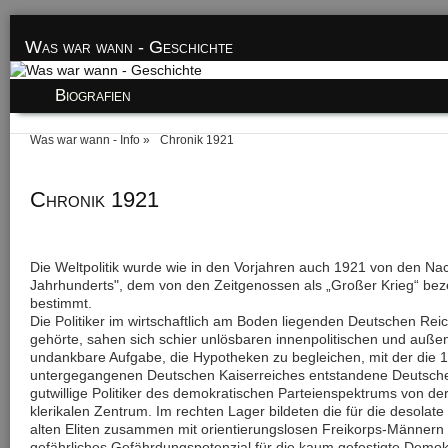
Was war wann - Geschichte
Biografien
Was war wann - Info
Chronik 1921
Chronik 1921
Die Weltpolitik wurde wie in den Vorjahren auch 1921 von den Na
Jahrhunderts", dem von den Zeitgenossen als „Großer Krieg“ bez
bestimmt.
Die Politiker im wirtschaftlich am Boden liegenden Deutschen Rei
gehörte, sahen sich schier unlösbaren innenpolitischen und auße
undankbare Aufgabe, die Hypotheken zu begleichen, mit der die 19
untergegangenen Deutschen Kaiserreiches entstandene Deutsche
gutwillige Politiker des demokratischen Parteienspektrums von de
klerikalen Zentrum. Im rechten Lager bildeten die für die desolat
alten Eliten zusammen mit orientierungslosen Freikorps-Männern 
gefährliches Gefährdungspotenzial für die kaum gefestigte Demok