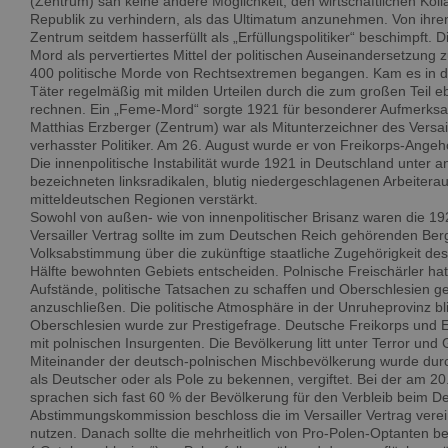
(Zentrum) sah keine andere Möglichkeit, den wirtschaftlichen Kol
Republik zu verhindern, als das Ultimatum anzunehmen. Von ihr
Zentrum seitdem hasserfüllt als „Erfüllungspolitiker“ beschimpft. 
Mord als pervertiertes Mittel der politischen Auseinandersetzun
400 politische Morde von Rechtsextremen begangen. Kam es in di
Täter regelmäßig mit milden Urteilen durch die zum großen Teil ebe
rechnen. Ein „Feme-Mord“ sorgte 1921 für besonderer Aufmerksa
Matthias Erzberger (Zentrum) war als Mitunterzeichner des Versai
verhasster Politiker. Am 26. August wurde er von Freikorps-Ange
Die innenpolitische Instabilität wurde 1921 in Deutschland unter 
bezeichneten linksradikalen, blutig niedergeschlagenen Arbeitera
mitteldeutschen Regionen verstärkt.
Sowohl von außen- wie von innenpolitischer Brisanz waren die 1
Versailler Vertrag sollte im zum Deutschen Reich gehörenden Ber
Volksabstimmung über die zukünftige staatliche Zugehörigkeit de
Hälfte bewohnten Gebiets entscheiden. Polnische Freischärler hat
Aufstände, politische Tatsachen zu schaffen und Oberschlesien g
anzuschließen. Die politische Atmosphäre in der Unruheprovinz b
Oberschlesien wurde zur Prestigefrage. Deutsche Freikorps und 
mit polnischen Insurgenten. Die Bevölkerung litt unter Terror und 
Miteinander der deutsch-polnischen Mischbevölkerung wurde du
als Deutscher oder als Pole zu bekennen, vergiftet. Bei der am 
sprachen sich fast 60 % der Bevölkerung für den Verbleib beim D
Abstimmungskommission beschloss die im Versailler Vertrag verein
nutzen. Danach sollte die mehrheitlich von Pro-Polen-Optanten b