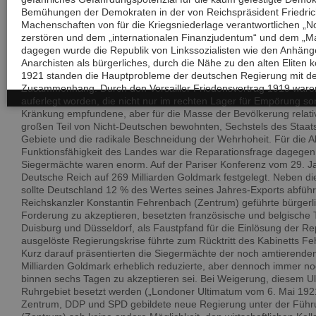
Bemühungen der Demokraten in der von Reichspräsident Friedric
Machenschaften von für die Kriegsniederlage verantwortlichen „
zerstören und dem „internationalen Finanzjudentum“ und dem „Ma
dagegen wurde die Republik von Linkssozialisten wie den Anhä
Anarchisten als bürgerliches, durch die Nähe zu den alten Eliten 
1921 standen die Hauptprobleme der deutschen Regierung mit de
Zusammenhang. Durch den Versailler Friedensvertrag 1919 waren
auferlegt worden, die nicht nur im rechten Lager für Empörung sor
Kränkung empfundene, aber für die Masse der Bevölkerung relati
großen Teil von Nicht-Deutschen bewohnten, Sechstels des Staats
Gebiete und die radikale Beschneidung der Wehrhoheit. Für die All
Funktionsfähigkeit des Landes war die Reparationsfrage dagegen
Siegermächte waren enorm. Auf der Pariser Konferenz vom 29. 
Deutsche Reich auf 269 Milliarden Goldmark festgelegt. Neben d
sollte Deutschland 12 % des Wertes seines Jahres-Exports abfüh
Reichskanzler Konstantin Fehrenbach (Zentrum) geführte bürgerli
Forderung zu akzeptieren, besetzten französische und belgische 
Duisburg und Düsseldorf, als Faustpfand für die Einlösung der R
ausgelöste Regierungskrise führte zum Rücktritt des Kabinetts F
Kurz darauf präsentierten die Siegermächte der noch amtierende
Milliarden Goldmark erheblich reduzierte, aber dennoch immer no
binnen sechs Tagen zu akzeptieren sei. Bei Weigerung, diesem 
Ruhrgebiet besetzt werden („Londoner Ultimatum vom 6. Mai 1921“
Zentrum, DDP und SPD gebildete neue Regierung unter der Führ