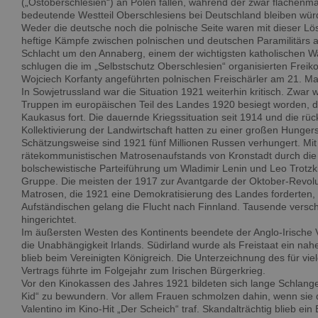
(„Ostoberschlesien“) an Polen fallen, während der zwar flächenmä
bedeutende Westteil Oberschlesiens bei Deutschland bleiben wü
Weder die deutsche noch die polnische Seite waren mit dieser Lö
heftige Kämpfe zwischen polnischen und deutschen Paramilitärs aus
Schlacht um den Annaberg, einem der wichtigsten katholischen Wal
schlugen die im „Selbstschutz Oberschlesien“ organisierten Freiko
Wojciech Korfanty angeführten polnischen Freischärler am 21. M
In Sowjetrussland war die Situation 1921 weiterhin kritisch. Zwar
Truppen im europäischen Teil des Landes 1920 besiegt worden, do
Kaukasus fort. Die dauernde Kriegssituation seit 1914 und die rück
Kollektivierung der Landwirtschaft hatten zu einer großen Hungers
Schätzungsweise sind 1921 fünf Millionen Russen verhungert. Mi
rätekommunistischen Matrosenaufstands von Kronstadt durch die 
bolschewistische Parteiführung um Wladimir Lenin und Leo Trotzki
Gruppe. Die meisten der 1917 zur Avantgarde der Oktober-Revolu
Matrosen, die 1921 eine Demokratisierung des Landes forderten,
Aufständischen gelang die Flucht nach Finnland. Tausende vers
hingerichtet.
Im äußersten Westen des Kontinents beendete der Anglo-Irische 
die Unabhängigkeit Irlands. Südirland wurde als Freistaat ein nah
blieb beim Vereinigten Königreich. Die Unterzeichnung des für vie
Vertrags führte im Folgejahr zum Irischen Bürgerkrieg.
Vor den Kinokassen des Jahres 1921 bildeten sich lange Schlang
Kid“ zu bewundern. Vor allem Frauen schmolzen dahin, wenn sie 
Valentino im Kino-Hit „Der Scheich“ traf. Skandalträchtig blieb e