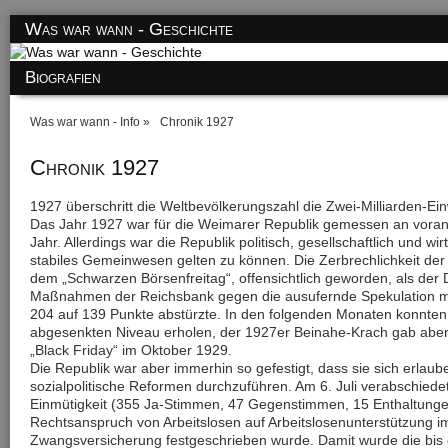
Was war wann - Geschichte
Biografien
Was war wann - Info
Chronik 1927
Chronik 1927
1927 überschritt die Weltbevölkerungszahl die Zwei-Milliarden-E
Das Jahr 1927 war für die Weimarer Republik gemessen an voran
Jahr. Allerdings war die Republik politisch, gesellschaftlich und wir
stabiles Gemeinwesen gelten zu können. Die Zerbrechlichkeit d
dem „Schwarzen Börsenfreitag“, offensichtlich geworden, als der 
Maßnahmen der Reichsbank gegen die ausufernde Spekulation mit
204 auf 139 Punkte abstürzte. In den folgenden Monaten konnten
abgesenkten Niveau erholen, der 1927er Beinahe-Krach gab abe
„Black Friday“ im Oktober 1929.
Die Republik war aber immerhin so gefestigt, dass sie sich erlaub
sozialpolitische Reformen durchzuführen. Am 6. Juli verabschiede
Einmütigkeit (355 Ja-Stimmen, 47 Gegenstimmen, 15 Enthaltunge
Rechtsanspruch von Arbeitslosen auf Arbeitslosenunterstützung i
Zwangsversicherung festgeschrieben wurde. Damit wurde die bis d