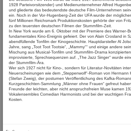
1928 Parteivorsitzender) und Medienunternehmer Alfred Hugenber
und gliederte das bedeutendste deutsche Film-Unternehmen sei
ein. Noch in der Vor-Hugenberg-Zeit der UFA wurde der möglicherw
fünf Millionen Reichsmark Produktionskosten gehörte der von Fritz
zu den teuersten deutschen Filmen der Stummfilm-Zeit.
In New York wurde am 6. Oktober mit der Premiere des Warner-Bro
fundamentales Kino-Ereignis gefeiert. Der von Alain Crosland in 
abendfüllende Tonfilm der Kinogeschichte. Hauptdarsteller Al Jol
Jahre, sang „Toot Toot Tootsie“, „Mammy““ und einige andere seine
Mischung aus Musical-Tonfilm und Stummfilm-Drama konzipierten 
improvisierte, Sprechsequenzen auf. „The Jazz Singer“ wurde ein
der Stummfilm-Ära.
Wer sich 1927 nicht für Kino-, sondern für Literatur-Novitäten inte
Neuerscheinungen wie dem „Steppenwolf“-Roman von Hermann He
(Stefan Zweig), der postumen Veröffentlichung des Kafka-Roman
Kurzgeschichten-Sammlung „Männer ohne Frauen“ gefreut habe
Freunde der leichten, aber nicht anspruchsfreien Muse kamen 192
Vokalensembles Comedian Harmonists und bei der wuchtigen Fran
Kosten.