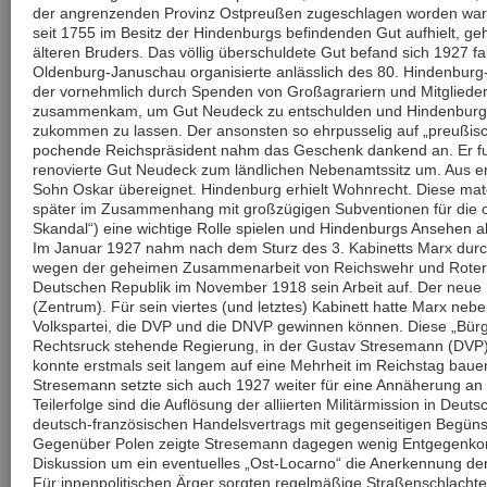
der angrenzenden Provinz Ostpreußen zugeschlagen worden war. 
seit 1755 im Besitz der Hindenburgs befindenden Gut aufhielt, ge
älteren Bruders. Das völlig überschuldete Gut befand sich 1927 fak
Oldenburg-Januschau organisierte anlässlich des 80. Hindenburg
der vornehmlich durch Spenden von Großagrariern und Mitgliede
zusammenkam, um Gut Neudeck zu entschulden und Hindenburg 
zukommen zu lassen. Der ansonsten so ehrpusselig auf „preußis
pochende Reichspräsident nahm das Geschenk dankend an. Er fun
renovierte Gut Neudeck zum ländlichen Nebenamtssitz um. Aus e
Sohn Oskar übereignet. Hindenburg erhielt Wohnrecht. Diese mater
später im Zusammenhang mit großzügigen Subventionen für die ost
Skandal“) eine wichtige Rolle spielen und Hindenburgs Ansehen 
Im Januar 1927 nahm nach dem Sturz des 3. Kabinetts Marx durc
wegen der geheimen Zusammenarbeit von Reichswehr und Roter A
Deutschen Republik im November 1918 sein Arbeit auf. Der neue 
(Zentrum). Für sein viertes (und letztes) Kabinett hatte Marx n
Volkspartei, die DVP und die DNVP gewinnen können. Diese „Bürge
Rechtsruck stehende Regierung, in der Gustav Stresemann (DVP)
konnte erstmals seit langem auf eine Mehrheit im Reichstag baue
Stresemann setzte sich auch 1927 weiter für eine Annäherung an 
Teilerfolge sind die Auflösung der alliierten Militärmission in Deu
deutsch-französischen Handelsvertrags mit gegenseitigen Begüns
Gegenüber Polen zeigte Stresemann dagegen wenig Entgegenk
Diskussion um ein eventuelles „Ost-Locarno“ die Anerkennung der
Für innenpolitischen Ärger sorgten regelmäßige Straßenschlac