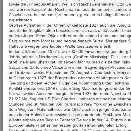
sowie die „Phoebus-Affäre“. Weil sich Reichswehrminister Otto G
„schwarzen Kassen“ der Reichsmarine, aus denen unter anderem
Zuschüsse erhalten hatte, zu nennen, geriet er in heftige öffentli
zurücktreten.
Großes Aufsehen in der Öffentlichkeit löste 1927 auch die „Stegi
aus Berlin-Steglitz hatten beschlossen, sich aus enttäuschter Lie
andere Jugendliche, Objekte ihrer enttäuschten Liebe, umzubringe
Pakt, wurde zum Mörder und beging danach Suizid. Der andere Sc
Haftstrafe wegen unerlaubten Waffenbesitzes verurteilt.
In den USA mussten 1927 etwa 700.000 Einwohner wegen der g
Jahrhunderts in Nordamerika, der „Großen Mississippi-Flut“, ihre
groß wie Irland überflutet. Im selben Jahr wurden die beiden ita
Sacco und Bartolomeo Vanzetti in einem fragwürdigen Prozess al
und trotz weltweiter Proteste am 23. August in Charleston, Massac
In China brach 1927 der Bürgerkrieg zwischen Anhängern der Ko
Tse-tung und dem rechten Flügel der Kuomintang unter Tschiang K
Konflikt endete erst 1949 mit dem Sieg Mao Tse-tungs und der G
Für weltweites Aussehen sorgte im Mai 1927 der erste Nonstop-Flu
21./22.Mai flog der US-Pilot Charles Lindbergh mit seinem einmotor
Stunden und 30 Minuten von Paris nach New York ohne Zwischen
dem Weg zum Nationalheros war 1927 auch ein junger Sportsman
noch in der Halbschwergewichtsklasse antretende Profiboxer Max
Westfalenhalle den Belgier Fernand Delarge in der 14. Runde du
Europameister-Titel seinen ersten großen internationalen Erfolg.
Die deutsche Film-Welt wurde ab März 1927 zunehmend deutschna