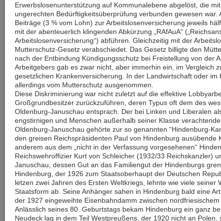
Erwerbslosenunterstützung auf Kommunalebene abgelöst, die mit e
ungerechten Bedürftigkeitsüberprüfung verbunden gewesen war. 
Beiträge (3 % vom Lohn) zur Arbeitslosenversicherung jeweils hä
mit der abenteuerlich klingenden Abkürzung „RAfAuA“ („Reichsanst
Arbeitslosenversicherung“) abführen. Gleichzeitig mit der Arbeit
Mutterschutz-Gesetz verabschiedet. Das Gesetz billigte den Mü
nach der Entbindung Kündigungsschutz bei Freistellung von der Ar
Arbeitgebers gab es zwar nicht, aber immerhin ein, im Vergleich 
gesetzlichen Krankenversicherung. In der Landwirtschaft oder im
allerdings vom Mutterschutz ausgenommen.
Diese Diskriminierung war nicht zuletzt auf die effektive Lobbyarbe
Großgrundbesitzer zurückzuführen, deren Typus oft dem des wes
Oldenburg-Januschau entsprach. Der bei Linken und Liberalen al
engstirnigen und Menschen außerhalb seiner Klasse verachtend
Oldenburg-Januschau gehörte zur so genannten “Hindenburg-Kamar
den greisen Reichspräsidenten Paul von Hindenburg ausübende Krei
anderem aus dem „nicht in der Verfassung vorgesehenen“ Hinden
Reichswehroffizier Kurt von Schleicher (1932/33 Reichskanzler) 
Januschau, dessen Gut an das Familiengut der Hindenburgs gren
Hindenburg, der 1926 zum Staatsoberhaupt der Deutschen Republi
letzen zwei Jahren des Ersten Weltkriegs, lehnte wie viele seiner 
Staatsform ab. Seine Anhänger sahen in Hindenburg bald eine Art
der 1927 eingeweihte Eisenbahndamm zwischen nordfriesischem F
Anlässlich seines 80. Geburtstags bekam Hindenburg ein ganz b
Neudeck lag in dem Teil Westpreußens, der 1920 nicht an Polen,