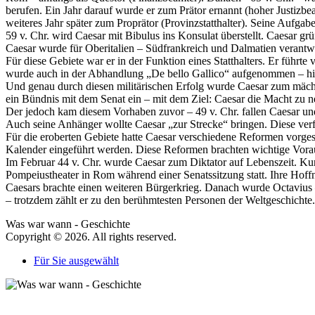
berufen. Ein Jahr darauf wurde er zum Prätor ernannt (hoher Justizbea
weiteres Jahr später zum Proprätor (Provinzstatthalter). Seine Aufg
59 v. Chr. wird Caesar mit Bibulus ins Konsulat überstellt. Caesar g
Caesar wurde für Oberitalien – Südfrankreich und Dalmatien verantwo
Für diese Gebiete war er in der Funktion eines Statthalters. Er führte
wurde auch in der Abhandlung „De bello Gallico“ aufgenommen – hier
Und genau durch diesen militärischen Erfolg wurde Caesar zum mächti
ein Bündnis mit dem Senat ein – mit dem Ziel: Caesar die Macht zu 
Der jedoch kam diesem Vorhaben zuvor – 49 v. Chr. fallen Caesar und s
Auch seine Anhänger wollte Caesar „zur Strecke“ bringen. Diese ver
Für die eroberten Gebiete hatte Caesar verschiedene Reformen vorges
Kalender eingeführt werden. Diese Reformen brachten wichtige Vorau
Im Februar 44 v. Chr. wurde Caesar zum Diktator auf Lebenszeit. Kur
Pompeiustheater in Rom während einer Senatssitzung statt. Ihre Hoffn
Caesars brachte einen weiteren Bürgerkrieg. Danach wurde Octavius –
– trotzdem zählt er zu den berühmtesten Personen der Weltgeschichte.
Was war wann - Geschichte
Copyright © 2026. All rights reserved.
Für Sie ausgewählt