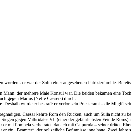
en worden - er war der Sohn einer angesehenen Patrizierfamilie. Bereits
 ein Mann, der mehrere Male Konsul war. Die beiden bekamen eine Toch
 auch gegen Marius (Neffe Caesers) durch.
 Deshalb wurde er bestraft: er verlor sein Priesteramt – die Mitgift se
egnadigen. Caesar kehrte Rom den Rücken, auch um Sulla nicht zu begeg
n Siegen gegen Mithridates VI. (einer der gefährlichsten Feinde Roms) 
r er mit Pompeia verheiratet, danach mit Calpurnia – seiner dritten Eh
r er ein „Beamter“, der polizeiliche Befugnisse inne hatte. Zwei Jahr