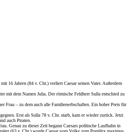
 mit 16 Jahren (84 v. Chr.) verliert Caesar seinen Vater. Außerdem
ter mit dem Namen Julia. Der römische Feldherr Sulla entschied zu
iner Frau – zu dem auch alle Familienerbschaften. Ein hoher Preis für
nen. Erst als Sulla 78 v. Chr. starb, kam er wieder zurück. Jetzt
und auch Piraten.
efrau. Genau zu dieser Zeit begann Caesars politische Laufbahn in
e später (63 v. Chr.) wurde Caesar vom Volke zum Pontifex maximus