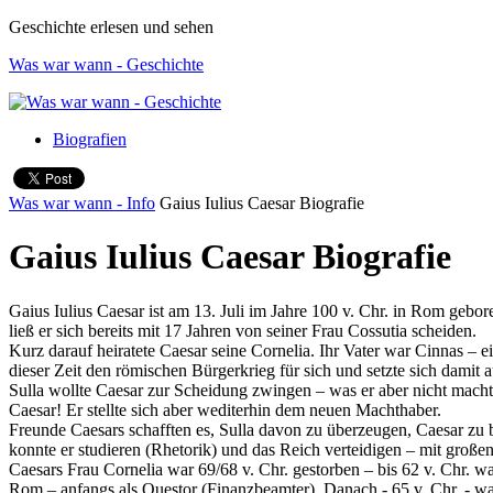
Geschichte erlesen und sehen
Was war wann - Geschichte
Biografien
Was war wann - Info
Gaius Iulius Caesar Biografie
Gaius Iulius Caesar Biografie
Gaius Iulius Caesar ist am 13. Juli im Jahre 100 v. Chr. in Rom gebor
ließ er sich bereits mit 17 Jahren von seiner Frau Cossutia scheiden.
Kurz darauf heiratete Caesar seine Cornelia. Ihr Vater war Cinnas –
dieser Zeit den römischen Bürgerkrieg für sich und setzte sich damit
Sulla wollte Caesar zur Scheidung zwingen – was er aber nicht machte.
Caesar! Er stellte sich aber wediterhin dem neuen Machthaber.
Freunde Caesars schafften es, Sulla davon zu überzeugen, Caesar zu b
konnte er studieren (Rhetorik) und das Reich verteidigen – mit große
Caesars Frau Cornelia war 69/68 v. Chr. gestorben – bis 62 v. Chr. wa
Rom – anfangs als Questor (Finanzbeamter). Danach - 65 v. Chr. - wa