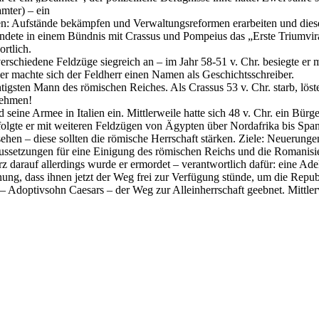
mter) – ein
aben: Aufstände bekämpfen und Verwaltungsreformen erarbeiten und die
ründete in einem Bündnis mit Crassus und Pompeius das „Erste Triumvir
rtlich.
 verschiedene Feldzüge siegreich an – im Jahr 58-51 v. Chr. besiegte er
 machte sich der Feldherr einen Namen als Geschichtsschreiber.
gsten Mann des römischen Reiches. Als Crassus 53 v. Chr. starb, löste 
nehmen!
eine Armee in Italien ein. Mittlerweile hatte sich 48 v. Chr. ein Bürge
folgte er mit weiteren Feldzügen von Ägypten über Nordafrika bis Span
ehen – diese sollten die römische Herrschaft stärken. Ziele: Neuerung
ssetzungen für eine Einigung des römischen Reichs und die Romanisie
z darauf allerdings wurde er ermordet – verantwortlich dafür: eine A
ung, dass ihnen jetzt der Weg frei zur Verfügung stünde, um die Repub
 Adoptivsohn Caesars – der Weg zur Alleinherrschaft geebnet. Mittler