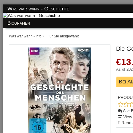
Was war wann - Geschichte
Biografien
Was war wann - Info
Für Sie ausgewählt
Die G
€13
As of 20
Bei A
PRODU
Alle 
View 
Read 