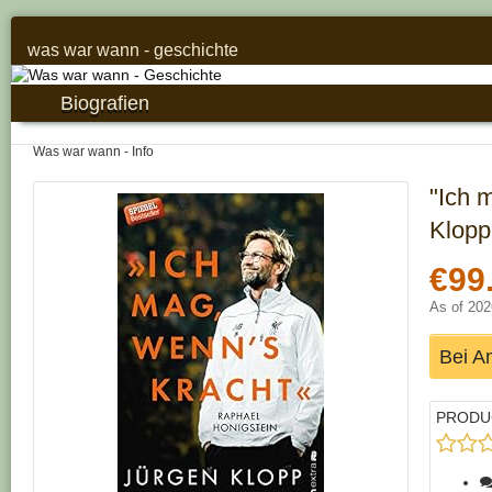
was war wann - geschichte
Biografien
Was war wann - Info
"Ich 
Klopp
€99
As of 20
Bei A
PRODU