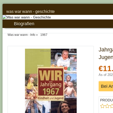
was war wann - geschichte
Biografien
Was war wann - Info
1967
Jahrg
Juge
€11
As of 20
Bei A
PRODU