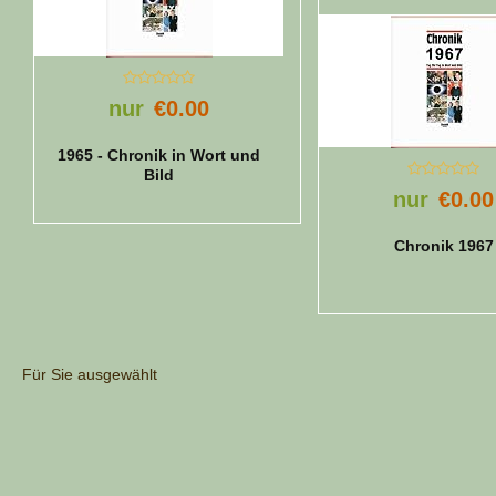
nur
€0.00
1965 - Chronik in Wort und
Bild
nur
€0.00
Chronik 1967
Für Sie ausgewählt